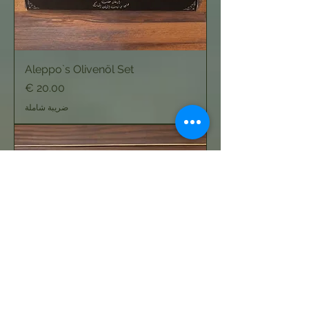
Aleppo`s Olivenöl Set
السعر
ضريبة شاملة