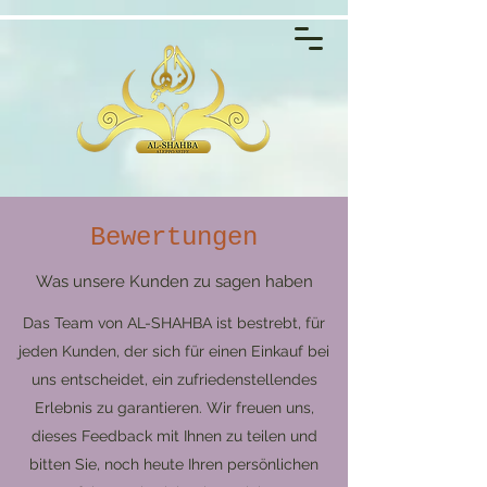
Bewertungen
Was unsere Kunden zu sagen haben
Das Team von AL-SHAHBA ist bestrebt, für
jeden Kunden, der sich für einen Einkauf bei
uns entscheidet, ein zufriedenstellendes
Erlebnis zu garantieren. Wir freuen uns,
dieses Feedback mit Ihnen zu teilen und
bitten Sie, noch heute Ihren persönlichen