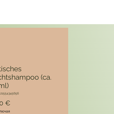
tisches
chtshampoo (ca.
ml)
 21554345656
Цена
00 €
лючая