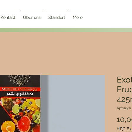
Kontakt
Über uns
Standort
More
Exo
Fru
425
Артикул:
10,
НДС Вк