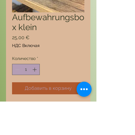
Aufbewahrungsbo
x klein
Цена
25,00 €
НДС Включая
Количество
*
Добавить в корзину
Maße: Außen: 15,5 x 10 x 4,5
cm
Innen: 12 x 7 x 3 cm
Unsere handgemachte
Aufbewahrungsbox aus