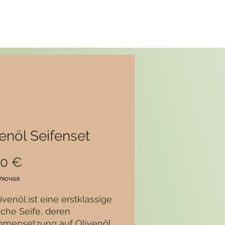
enöl Seifenset
Цена
00 €
лючая
ivenöl ist eine erstklassige
iche Seife, deren
mensetzung auf Olivenöl