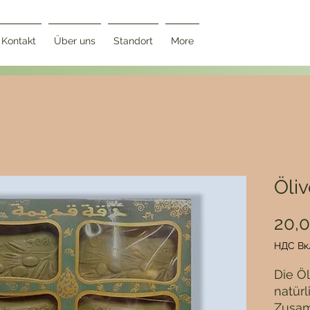
Kontakt
Über uns
Standort
More
Öliv
20,
НДС Вк
Die Öl
natürl
Zusam