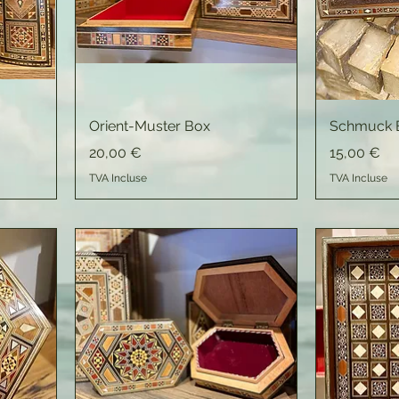
Orient-Muster Box
Schmuck 
Prix
Prix
20,00 €
15,00 €
TVA Incluse
TVA Incluse