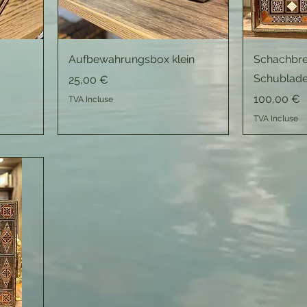
Aufbewahrungsbox klein
Schachbret
Schublad
Prix
25,00 €
Prix
100,00 €
TVA Incluse
TVA Incluse