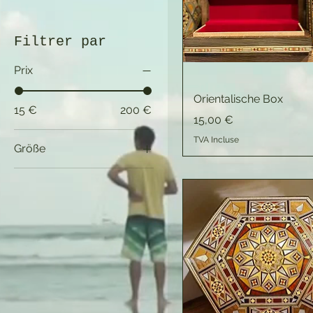
Filtrer par
Prix
Orientalische Box
15 €
200 €
Prix
15,00 €
TVA Incluse
Größe
Größe 1
Größe 2