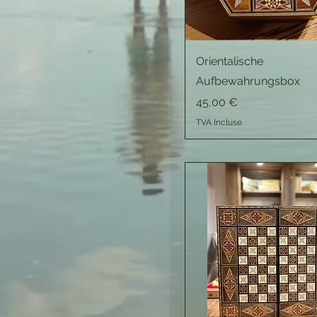
Orientalische
Aufbewahrungsbox
Prix
45,00 €
TVA Incluse