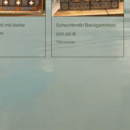
t mit kleine
Schachbrett/Backgammon
en
Prix
200,00 €
TVA Incluse