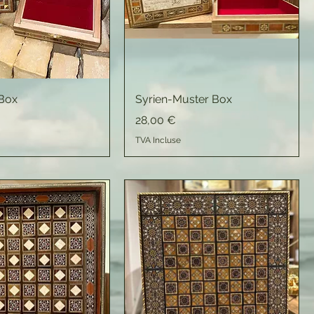
Box
Syrien-Muster Box
Prix
28,00 €
TVA Incluse