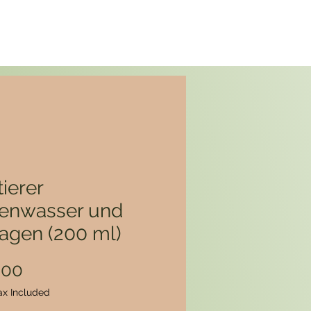
ierer
enwasser und
lagen (200 ml)
Price
.00
ax Included