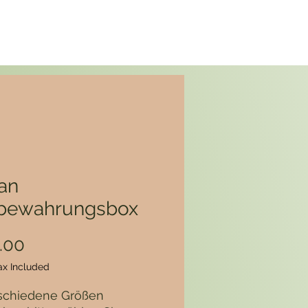
an
bewahrungsbox
Price
.00
ax Included
rschiedene Größen