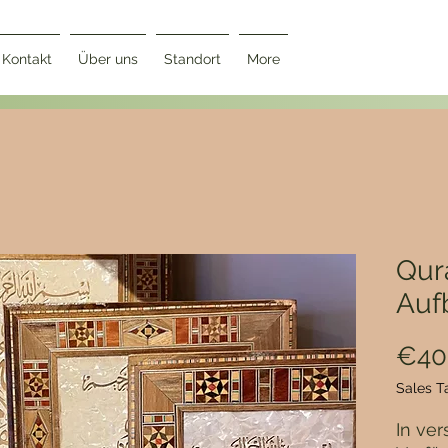
Kontakt
Über uns
Standort
More
Qur
Auf
€40
Sales T
In ve