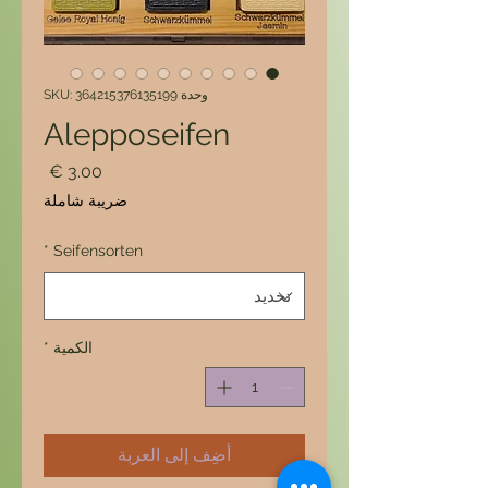
وحدة SKU: 364215376135199
Alepposeifen
السعر
ضريبة شاملة
*
Seifensorten
الكمية
*
أضِف إلى العربة