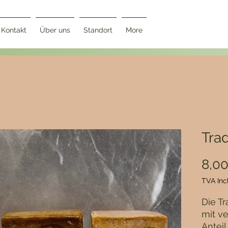
Kontakt
Über uns
Standort
More
Trad
8,0
TVA Inc
Die Tr
mit v
Anteil