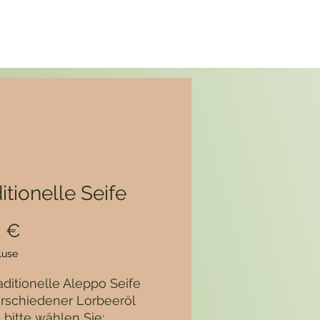
itionelle Seife
Prix
0 €
luse
aditionelle Aleppo Seife
erschiedener Lorbeeröl
, bitte wählen Sie: