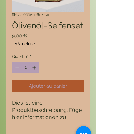
SKU : 366615376135191
Ölivenöl-Seifenset
Prix
9,00 €
TVA Incluse
Quantité
*
Ajouter au panier
Dies ist eine 
Produktbeschreibung. Füge 
hier Informationen zu 
deinem Produkt hinzu, z. B. 
Informationen zu Größen 