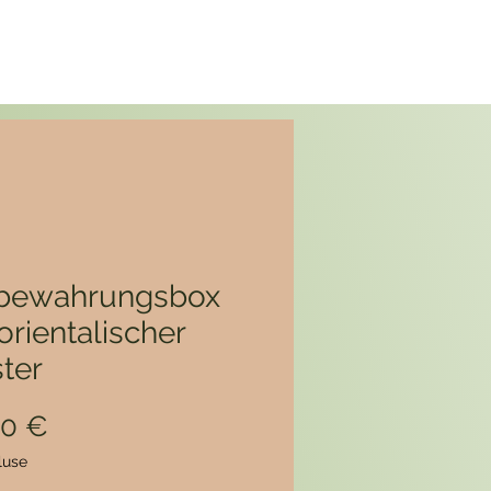
bewahrungsbox
orientalischer
ter
Prix
00 €
luse